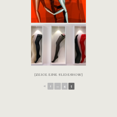
[ZEIGE EINE SLIDESHOW]
◄
1
...
4
5