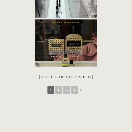
[ZEIGE EINE SLIDESHOW]
1
2
...
4
►